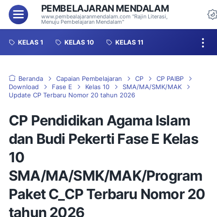
PEMBELAJARAN MENDALAM
Menu
www.pembealajaranmendalam.com "Rajin Literasi,
Menuju Pembelajaran Mendalam"
KELAS 1
KELAS 10
KELAS 11
Beranda
Capaian Pembelajaran
CP
CP PAIBP
Download
Fase E
Kelas 10
SMA/MA/SMK/MAK
Update CP Terbaru Nomor 20 tahun 2026
CP Pendidikan Agama Islam
dan Budi Pekerti Fase E Kelas
10
SMA/MA/SMK/MAK/Program
Paket C_CP Terbaru Nomor 20
tahun 2026