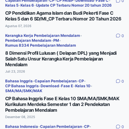
Capaian Pembelajaran
•
CP
•
CP PAIBP
•
Download
•
Fase C
•
0
Kelas 5
•
Kelas 6
•
Update CP Terbaru Nomor 20 tahun 2026
CP Pendidikan Agama Islam dan Budi Pekerti Fase C
Kelas 5 dan 6 SD/MI_CP Terbaru Nomor 20 Tahun 2026
Agustus 07, 2026
Kerangka Kerja Pembelajaran Mendalam
•
0
Pembelajaran Mendalam
•
PM
•
Rumus 8334 Pembelajaran Mendalam
8 Dimensi Profil Lulusan ( Delapan DPL) yang Menjadi
Salah Satu Unsur Kerangka Kerja Pembelajaran
Mendalam
Juli 23, 2026
Bahasa Inggris
•
Capaian Pembelajaran
•
CP
•
0
CP Bahasa Inggris
•
Download
•
Fase E
•
Kelas 10
•
SMA/MA/SMK/MAK
CP Bahasa Inggris Fase E Kelas 10 SMA/MA/SMK/MAK
Kurikulum Merdeka Semester 1 dan 2 Pendekatan
Pembelajaran Mendalam
Desember 08, 2025
Bahasa Indonesia
•
Capaian Pembelajaran
•
CP
•
0