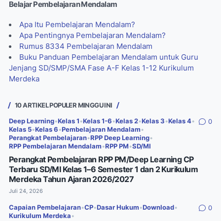
Belajar Pembelajaran Mendalam
Apa Itu Pembelajaran Mendalam?
Apa Pentingnya Pembelajaran Mendalam?
Rumus 8334 Pembelajaran Mendalam
Buku Panduan Pembelajaran Mendalam untuk Guru
Jenjang SD/SMP/SMA Fase A-F Kelas 1-12 Kurikulum
Merdeka
10 ARTIKEL POPULER MINGGU INI
Deep Learning
•
Kelas 1
•
Kelas 1-6
•
Kelas 2
•
Kelas 3
•
Kelas 4
•
0
Kelas 5
•
Kelas 6
•
Pembelajaran Mendalam
•
Perangkat Pembelajaran
•
RPP Deep Learning
•
RPP Pembelajaran Mendalam
•
RPP PM
•
SD/MI
Perangkat Pembelajaran RPP PM/Deep Learning CP
Terbaru SD/MI Kelas 1–6 Semester 1 dan 2 Kurikulum
Merdeka Tahun Ajaran 2026/2027
Juli 24, 2026
Capaian Pembelajaran
•
CP
•
Dasar Hukum
•
Download
•
0
Kurikulum Merdeka
•