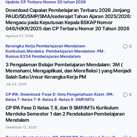
Update CP Terbaru Nomor 20 tahun 2026
Download Capaian Pembelajaran Terbaru 2026 Jenjang
PAUD/SD/SMP/SMA/sederajat Tahun Ajaran 2025/2026:
Mengacu pada Keputusan Kepala BSKAP Nomor
046/H/KR/2025 dan CP Terbaru Nomor 20 Tahun 2026
Agustus 07, 2026
Kerangka Kerja Pembelajaran Mendalam
•
0
Kurikulum Merdeka
•
Pembelajaran Mendalam
•
PM
•
Rumus 8334 Pembelajaran Mendalam
3 Pengalaman Belajar Pembelajaran Mendalam: 3M (
Memahami, Mengaplikasi, dan Merefleksi ) yang Menjadi
Salah Satu Unsur Kerangka Kerja PM
Juli 23, 2026
CP IPA
•
Download
•
Fase D
•
Ilmu Pengetahuan Alam
•
IPA
•
0
Kelas 7
•
Kelas 7-9
•
Kelas 8
•
Kelas 9
•
SMP/MTs
CP IPA Fase D Kelas 7, 8, dan 9 SMP/MTs Kurikulum
Merdeka Semester 1 dan 2 Pendekatan Pembelajaran
Mendalam
Desember 13, 2025