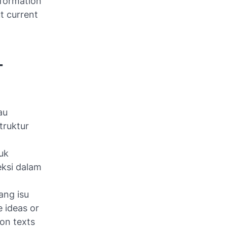
information
t current
-
au
truktur
uk
eksi dalam
ng isu
e ideas or
ion texts