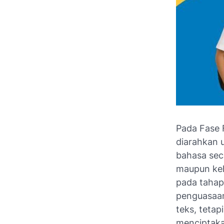
Pada Fase F
diarahkan
bahasa seca
maupun keh
pada tahap 
penguasaa
teks, teta
menciptaka