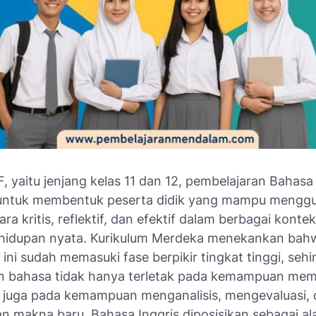
, yaitu jenjang kelas 11 dan 12, pembelajaran Bahasa 
 untuk membentuk peserta didik yang mampu mengg
ra kritis, reflektif, dan efektif dalam berbagai kont
idupan nyata. Kurikulum Merdeka menekankan bah
ini sudah memasuki fase berpikir tingkat tinggi, seh
n bahasa tidak hanya terletak pada kemampuan me
pi juga pada kemampuan menganalisis, mengevaluasi,
n makna baru. Bahasa Inggris diposisikan sebagai al