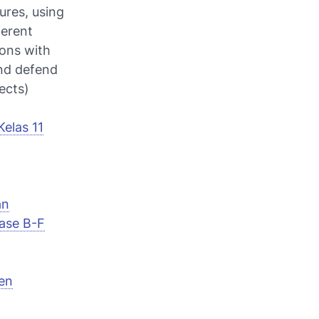
ures, using
ferent
ions with
and defend
ects)
elas 11
an
ase B-F
en