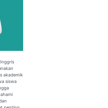
Inggris
unakan
eks akademik
wa siswa
ingga
mahami
 dan
at penting