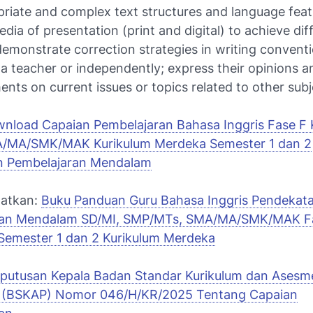
riate and complex text structures and language feat
edia of presentation (print and digital) to achieve dif
emonstrate correction strategies in writing convent
 a teacher or independently; express their opinions 
ents on current issues or topics related to other subj
nload Capaian Pembelajaran Bahasa Inggris Fase F K
A/MA/SMK/MAK Kurikulum Merdeka Semester 1 dan 2
n Pembelajaran Mendalam
watkan:
Buku Panduan Guru Bahasa Inggris Pendekat
ran Mendalam SD/MI, SMP/MTs, SMA/MA/SMK/MAK F
 Semester 1 dan 2 Kurikulum Merdeka
putusan Kepala Badan Standar Kurikulum dan Asesm
n (BSKAP) Nomor 046/H/KR/2025 Tentang Capaian