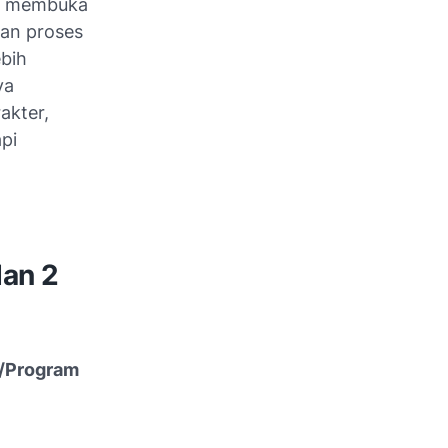
ta membuka
kan proses
bih
ya
akter,
pi
an 2
K/Program