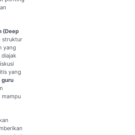
kan
m (Deep
 struktur
n yang
 diajak
iskusi
tis yang
,
guru
an
ng mampu
kan
emberikan