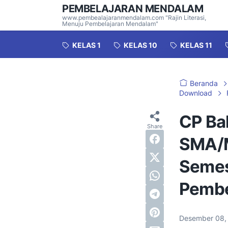
PEMBELAJARAN MENDALAM
www.pembealajaranmendalam.com "Rajin Literasi,
Menuju Pembelajaran Mendalam"
KELAS 1
KELAS 10
KELAS 11
Beranda
Download
CP Bah
SMA/
Semes
Pembe
Desember 08,