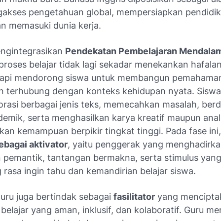
akses pengetahuan global, mempersiapkan pendidi
an memasuki dunia kerja.
ngintegrasikan
Pendekatan Pembelajaran Mendala
 proses belajar tidak lagi sekadar menekankan hafalan
etapi mendorong siswa untuk membangun pemahama
an terhubung dengan konteks kehidupan nyata. Siswa
rasi berbagai jenis teks, memecahkan masalah, berd
demik, serta menghasilkan karya kreatif maupun anali
an kemampuan berpikir tingkat tinggi. Pada fase ini
ebagai aktivator
, yaitu penggerak yang menghadirk
 pemantik, tantangan bermakna, serta stimulus ya
rasa ingin tahu dan kemandirian belajar siswa.
 guru juga bertindak sebagai
fasilitator
yang mencipta
belajar yang aman, inklusif, dan kolaboratif. Guru m