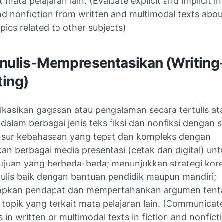
t mata pelajaran lain. (Evaluate explicit and implicit 
and nonfiction from written and multimodal texts abou
opics related to other subjects)
enulis-Mempresentasikan (Writing
ting)
asikan gagasan atau pengalaman secara tertulis at
dalam berbagai jenis teks fiksi dan nonfiksi dengan s
nsur kebahasaan yang tepat dan kompleks dengan
n berbagai media presentasi (cetak dan digital) unt
ujuan yang berbeda-beda; menunjukkan strategi kor
ulis baik dengan bantuan pendidik maupun mandiri;
pkan pendapat dan mempertahankan argumen tenta
u topik yang terkait mata pelajaran lain. (Communicat
 in written or multimodal texts in fiction and nonfict