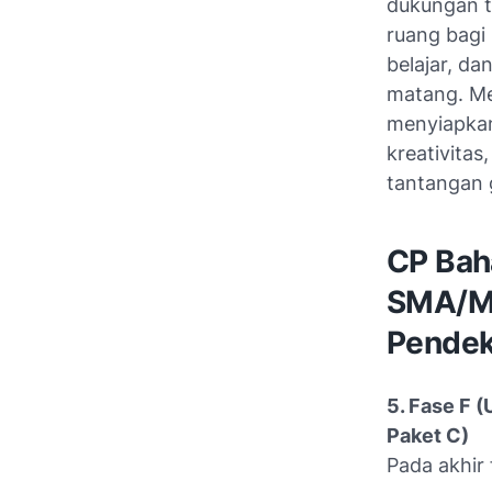
dukungan t
ruang bagi
belajar, d
matang. Mel
menyiapkan
kreativitas
tantangan 
CP Baha
SMA/MA
Pendek
5. Fase F
Paket C)
Pada akhir