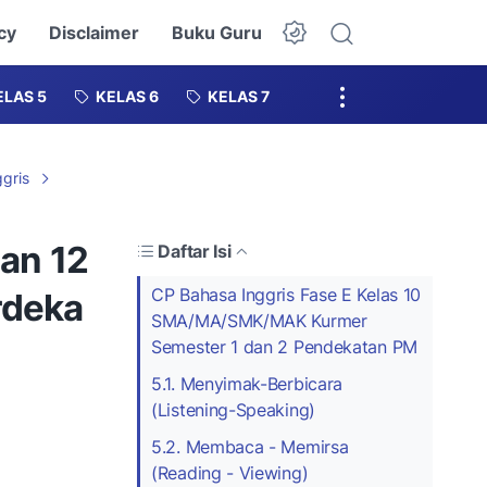
cy
Disclaimer
Buku Guru
Dark Mode
ELAS 5
KELAS 6
KELAS 7
gris
dan 12
Daftar Isi
CP Bahasa Inggris Fase E Kelas 10
deka
SMA/MA/SMK/MAK Kurmer
Semester 1 dan 2 Pendekatan PM
5.1. Menyimak-Berbicara
(Listening-Speaking)
5.2. Membaca - Memirsa
(Reading - Viewing)