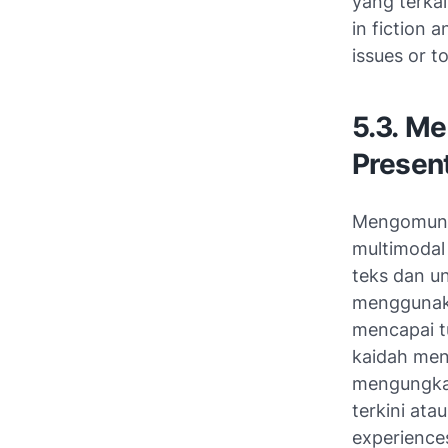
yang terkai
in fiction 
issues or t
5.3. M
Presen
Mengomunik
multimodal 
teks dan u
menggunaka
mencapai t
kaidah men
mengungka
terkini ata
experiences