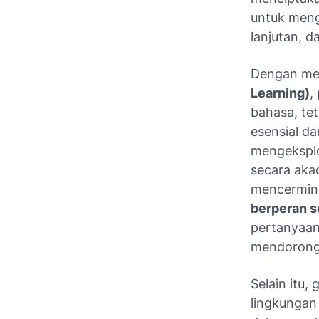
untuk meng
lanjutan, d
Dengan me
Learning)
,
bahasa, t
esensial d
mengeksplo
secara aka
mencermink
berperan s
pertanyaan
mendorong 
Selain itu,
lingkungan 