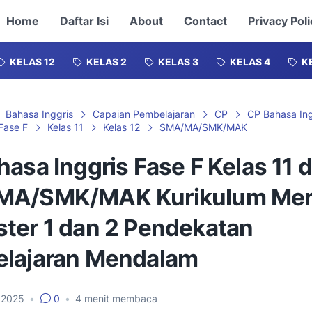
Home
Daftar Isi
About
Contact
Privacy Poli
KELAS 12
KELAS 2
KELAS 3
KELAS 4
K
Bahasa Inggris
Capaian Pembelajaran
CP
CP Bahasa Ing
Fase F
Kelas 11
Kelas 12
SMA/MA/SMK/MAK
asa Inggris Fase F Kelas 11 
MA/SMK/MAK Kurikulum Mer
ter 1 dan 2 Pendekatan
lajaran Mendalam
 2025
•
0
•
4
menit membaca