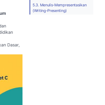
5.3. Menulis-Mempresentasikan
(Writing-Presenting)
lum
dan
didikan
kan Dasar,