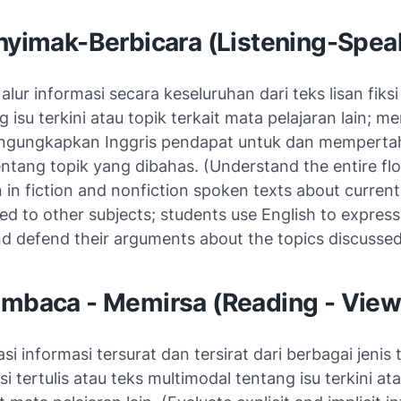
enyimak-Berbicara (Listening-Spea
ur informasi secara keseluruhan dari teks lisan fiks
ng isu terkini atau topik terkait mata pelajaran lain;
ngungkapkan Inggris pendapat untuk dan mempert
ntang topik yang dibahas. (Understand the entire fl
 in fiction and nonfiction spoken texts about current
ted to other subjects; students use English to express
nd defend their arguments about the topics discusse
embaca - Memirsa (Reading - Vie
i informasi tersurat dan tersirat dari berbagai jenis t
si tertulis atau teks multimodal tentang isu terkini at