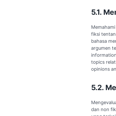
5.1. M
Memahami al
fiksi tenta
bahasa me
argumen te
information
topics rela
opinions a
5.2. M
Mengevaluas
dan non fik