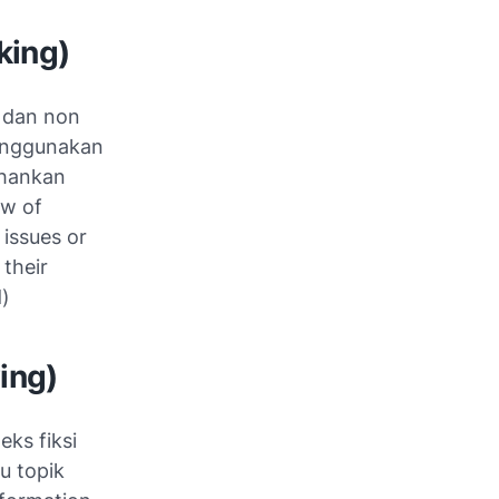
king)
i dan non
 menggunakan
ahankan
ow of
 issues or
 their
d)
wing)
eks fiksi
au topik