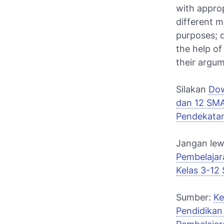
with approp
different m
purposes; d
the help of
their argum
Silakan
Dow
dan 12 SM
Pendekata
Jangan le
Pembelaja
Kelas 3-12
Sumber:
Ke
Pendidika