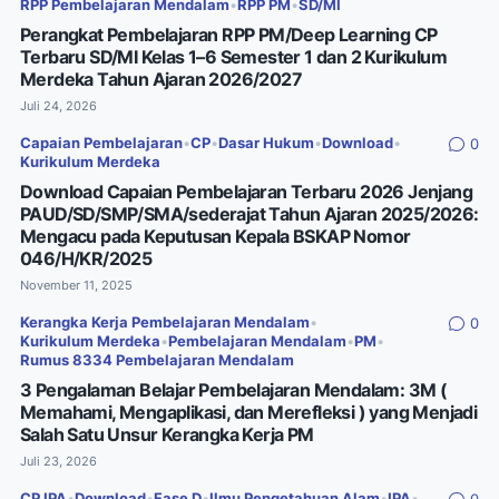
RPP Pembelajaran Mendalam
•
RPP PM
•
SD/MI
Perangkat Pembelajaran RPP PM/Deep Learning CP
Terbaru SD/MI Kelas 1–6 Semester 1 dan 2 Kurikulum
Merdeka Tahun Ajaran 2026/2027
Juli 24, 2026
Capaian Pembelajaran
•
CP
•
Dasar Hukum
•
Download
•
0
Kurikulum Merdeka
Download Capaian Pembelajaran Terbaru 2026 Jenjang
PAUD/SD/SMP/SMA/sederajat Tahun Ajaran 2025/2026:
Mengacu pada Keputusan Kepala BSKAP Nomor
046/H/KR/2025
November 11, 2025
Kerangka Kerja Pembelajaran Mendalam
•
0
Kurikulum Merdeka
•
Pembelajaran Mendalam
•
PM
•
Rumus 8334 Pembelajaran Mendalam
3 Pengalaman Belajar Pembelajaran Mendalam: 3M (
Memahami, Mengaplikasi, dan Merefleksi ) yang Menjadi
Salah Satu Unsur Kerangka Kerja PM
Juli 23, 2026
CP IPA
•
Download
•
Fase D
•
Ilmu Pengetahuan Alam
•
IPA
•