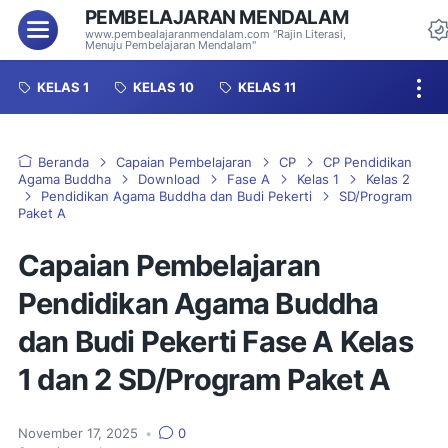
PEMBELAJARAN MENDALAM
Menu
www.pembealajaranmendalam.com "Rajin Literasi,
Menuju Pembelajaran Mendalam"
KELAS 1
KELAS 10
KELAS 11
Beranda
Capaian Pembelajaran
CP
CP Pendidikan
Agama Buddha
Download
Fase A
Kelas 1
Kelas 2
Pendidikan Agama Buddha dan Budi Pekerti
SD/Program
Paket A
Capaian Pembelajaran
Pendidikan Agama Buddha
dan Budi Pekerti Fase A Kelas
1 dan 2 SD/Program Paket A
November 17, 2025
•
0